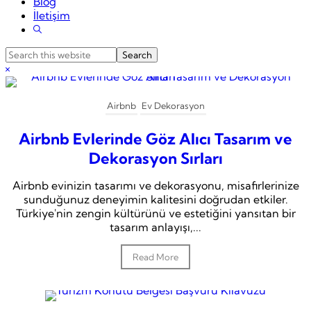
Blog
İletişim
Show
Search
Search
this
Hide
website
Search
Airbnb
Ev Dekorasyon
Airbnb Evlerinde Göz Alıcı Tasarım ve
Dekorasyon Sırları
Airbnb evinizin tasarımı ve dekorasyonu, misafirlerinize
sunduğunuz deneyimin kalitesini doğrudan etkiler.
Türkiye'nin zengin kültürünü ve estetiğini yansıtan bir
tasarım anlayışı,...
Read More